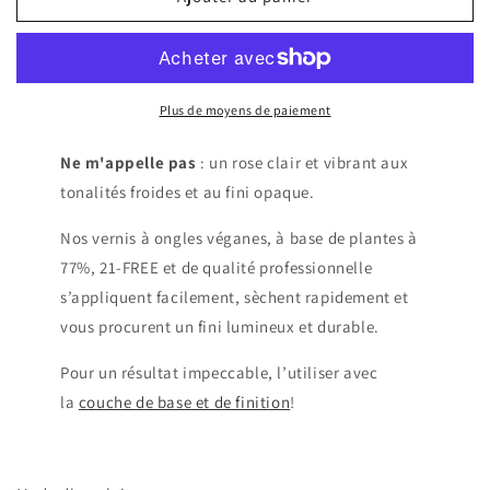
Vernis
Vernis
à
à
ongles
ongles
NE
NE
M&#39;APPELLE
M&#39;APPELLE
Plus de moyens de paiement
PAS
PAS
Ne m'appelle pas
: un rose clair et vibrant aux
tonalités froides et au fini opaque.
Nos vernis à ongles véganes, à base de plantes à
77%, 21-FREE et de qualité professionnelle
s’appliquent facilement, sèchent rapidement et
vous procurent un fini lumineux et durable.
Pour un résultat impeccable, l’utiliser avec
la
couche de base et de finition
!