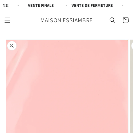
et
!!!
-
VENTE FINALE
-
VENTE DE FERMETURE
-
70
passer
au
contenu
MAISON ESSIAMBRE
Panier
Passer aux
informations
produits