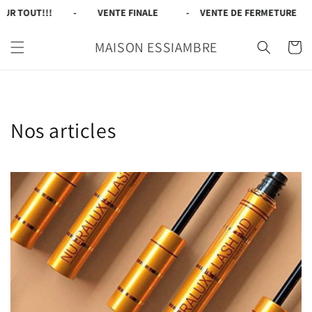
et
UR TOUT!!!
-
VENTE FINALE
-
VENTE DE FERMETURE
passer
au
contenu
MAISON ESSIAMBRE
Panier
Nos articles