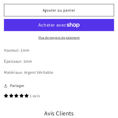
quantité
quantité
de
de
Ajouter au panier
Bague
Bague
minimaliste
minimaliste
torsadée
torsadée
Plus de moyens de paiement
Hauteur: 1mm
Épaisseur: 1mm
Matériaux: Argent Véritable
Partager
1 avis
Avis Clients